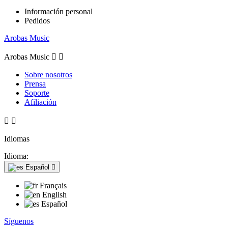
Información personal
Pedidos
Arobas Music
Arobas Music


Sobre nosotros
Prensa
Soporte
Afiliación


Idiomas
Idioma:
Español

Français
English
Español
Síguenos