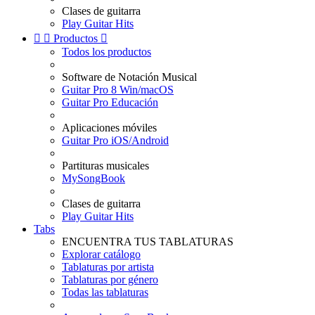
Clases de guitarra
Play Guitar Hits


Productos

Todos los productos
Software de Notación Musical
Guitar Pro 8 Win/macOS
Guitar Pro Educación
Aplicaciones móviles
Guitar Pro iOS/Android
Partituras musicales
MySongBook
Clases de guitarra
Play Guitar Hits
Tabs
ENCUENTRA TUS TABLATURAS
Explorar catálogo
Tablaturas por artista
Tablaturas por género
Todas las tablaturas