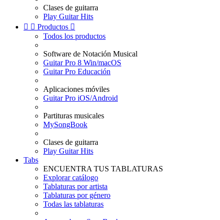
Clases de guitarra
Play Guitar Hits


Productos

Todos los productos
Software de Notación Musical
Guitar Pro 8 Win/macOS
Guitar Pro Educación
Aplicaciones móviles
Guitar Pro iOS/Android
Partituras musicales
MySongBook
Clases de guitarra
Play Guitar Hits
Tabs
ENCUENTRA TUS TABLATURAS
Explorar catálogo
Tablaturas por artista
Tablaturas por género
Todas las tablaturas