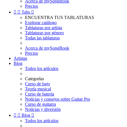
Acerca de mySongBook
Precios


Tabs

ENCUENTRA TUS TABLATURAS
Explorar catálogo
Tablaturas por artista
Tablaturas por género
Todas las tablaturas
Acerca de mySongBook
Precios
Artistas
Blog
Todos los artículos
Categorías
Curso de bajo
Teoría musical
Curso de batería
Noticias y consejos sobre Guitar Pro
Curso de guitarra
Noticias y diversión


Blog

Todos los artículos