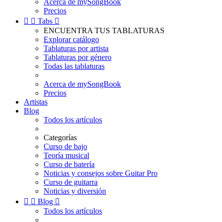
Acerca de mySongBook
Precios


Tabs

ENCUENTRA TUS TABLATURAS
Explorar catálogo
Tablaturas por artista
Tablaturas por género
Todas las tablaturas
Acerca de mySongBook
Precios
Artistas
Blog
Todos los artículos
Categorías
Curso de bajo
Teoría musical
Curso de batería
Noticias y consejos sobre Guitar Pro
Curso de guitarra
Noticias y diversión


Blog

Todos los artículos