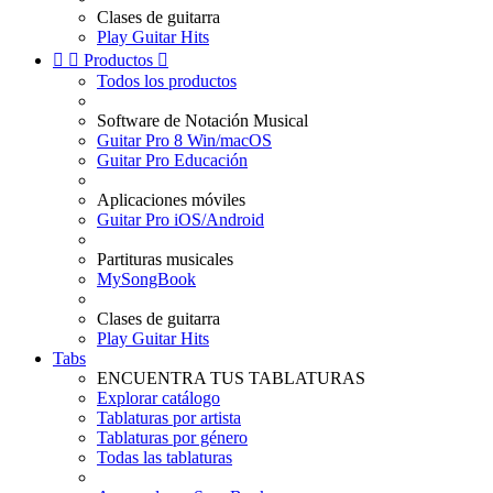
Clases de guitarra
Play Guitar Hits


Productos

Todos los productos
Software de Notación Musical
Guitar Pro 8 Win/macOS
Guitar Pro Educación
Aplicaciones móviles
Guitar Pro iOS/Android
Partituras musicales
MySongBook
Clases de guitarra
Play Guitar Hits
Tabs
ENCUENTRA TUS TABLATURAS
Explorar catálogo
Tablaturas por artista
Tablaturas por género
Todas las tablaturas