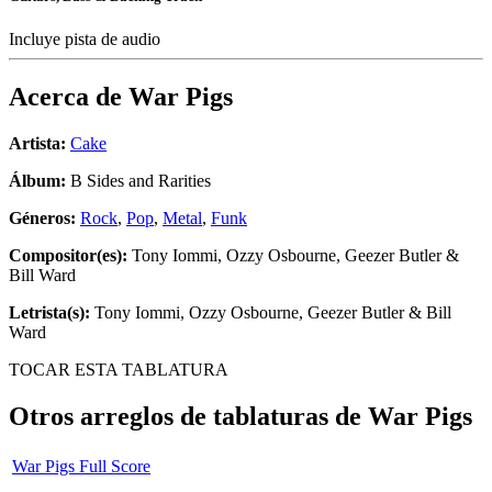
Incluye pista de audio
Acerca de
War Pigs
Artista:
Cake
Álbum:
B Sides and Rarities
Géneros:
Rock
,
Pop
,
Metal
,
Funk
Compositor(es):
Tony Iommi, Ozzy Osbourne, Geezer Butler &
Bill Ward
Letrista(s):
Tony Iommi, Ozzy Osbourne, Geezer Butler & Bill
Ward
TOCAR ESTA TABLATURA
Otros arreglos de tablaturas de
War Pigs
War Pigs Full Score