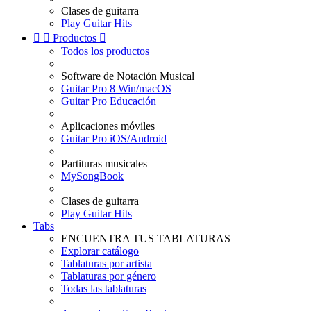
Clases de guitarra
Play Guitar Hits


Productos

Todos los productos
Software de Notación Musical
Guitar Pro 8 Win/macOS
Guitar Pro Educación
Aplicaciones móviles
Guitar Pro iOS/Android
Partituras musicales
MySongBook
Clases de guitarra
Play Guitar Hits
Tabs
ENCUENTRA TUS TABLATURAS
Explorar catálogo
Tablaturas por artista
Tablaturas por género
Todas las tablaturas