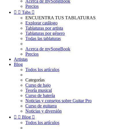
Acerca de mySongBook
Precios


Tabs

ENCUENTRA TUS TABLATURAS
Explorar catálogo
Tablaturas por artista
Tablaturas por género
Todas las tablaturas
Acerca de mySongBook
Precios
Artistas
Blog
Todos los artículos
Categorías
Curso de bajo
Teoría musical
Curso de batería
Noticias y consejos sobre Guitar Pro
Curso de guitarra
Noticias y diversión


Blog

Todos los artículos