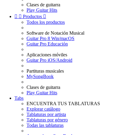
Clases de guitarra
Play Guitar Hits


Productos

Todos los productos
Software de Notación Musical
Guitar Pro 8 Win/macOS
Guitar Pro Educación
Aplicaciones móviles
Guitar Pro iOS/Android
Partituras musicales
MySongBook
Clases de guitarra
Play Guitar Hits
Tabs
ENCUENTRA TUS TABLATURAS
Explorar catálogo
Tablaturas por artista
Tablaturas por género
Todas las tablaturas