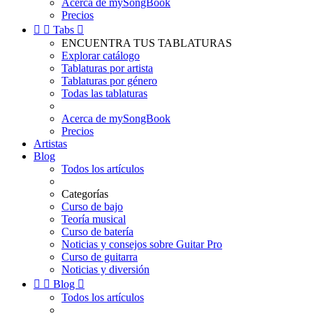
Acerca de mySongBook
Precios


Tabs

ENCUENTRA TUS TABLATURAS
Explorar catálogo
Tablaturas por artista
Tablaturas por género
Todas las tablaturas
Acerca de mySongBook
Precios
Artistas
Blog
Todos los artículos
Categorías
Curso de bajo
Teoría musical
Curso de batería
Noticias y consejos sobre Guitar Pro
Curso de guitarra
Noticias y diversión


Blog

Todos los artículos