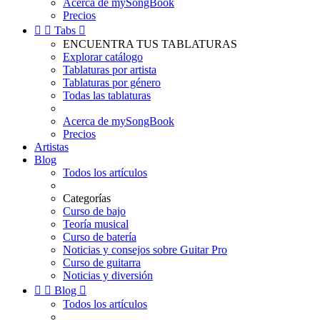
Acerca de mySongBook
Precios


Tabs

ENCUENTRA TUS TABLATURAS
Explorar catálogo
Tablaturas por artista
Tablaturas por género
Todas las tablaturas
Acerca de mySongBook
Precios
Artistas
Blog
Todos los artículos
Categorías
Curso de bajo
Teoría musical
Curso de batería
Noticias y consejos sobre Guitar Pro
Curso de guitarra
Noticias y diversión


Blog

Todos los artículos