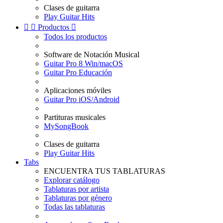
Clases de guitarra
Play Guitar Hits


Productos

Todos los productos
Software de Notación Musical
Guitar Pro 8 Win/macOS
Guitar Pro Educación
Aplicaciones móviles
Guitar Pro iOS/Android
Partituras musicales
MySongBook
Clases de guitarra
Play Guitar Hits
Tabs
ENCUENTRA TUS TABLATURAS
Explorar catálogo
Tablaturas por artista
Tablaturas por género
Todas las tablaturas