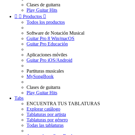
Clases de guitarra
Play Guitar Hits


Productos

Todos los productos
Software de Notación Musical
Guitar Pro 8 Win/macOS
Guitar Pro Educación
Aplicaciones móviles
Guitar Pro iOS/Android
Partituras musicales
MySongBook
Clases de guitarra
Play Guitar Hits
Tabs
ENCUENTRA TUS TABLATURAS
Explorar catálogo
Tablaturas por artista
Tablaturas por género
Todas las tablaturas