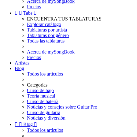
Acerca de mySongBook
Precios


Tabs

ENCUENTRA TUS TABLATURAS
Explorar catálogo
Tablaturas por artista
Tablaturas por género
Todas las tablaturas
Acerca de mySongBook
Precios
Artistas
Blog
Todos los artículos
Categorías
Curso de bajo
Teoría musical
Curso de batería
Noticias y consejos sobre Guitar Pro
Curso de guitarra
Noticias y diversión


Blog

Todos los artículos