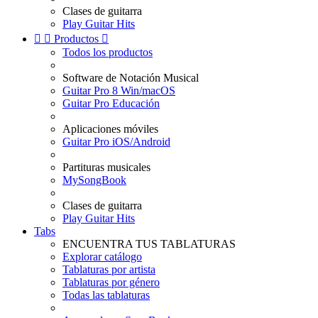
Clases de guitarra
Play Guitar Hits


Productos

Todos los productos
Software de Notación Musical
Guitar Pro 8 Win/macOS
Guitar Pro Educación
Aplicaciones móviles
Guitar Pro iOS/Android
Partituras musicales
MySongBook
Clases de guitarra
Play Guitar Hits
Tabs
ENCUENTRA TUS TABLATURAS
Explorar catálogo
Tablaturas por artista
Tablaturas por género
Todas las tablaturas