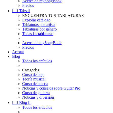
Acerca de mySongBook
Precios


Tabs

ENCUENTRA TUS TABLATURAS
Explorar catálogo
Tablaturas por artista
Tablaturas por género
Todas las tablaturas
Acerca de mySongBook
Precios
Artistas
Blog
Todos los artículos
Categorías
Curso de bajo
Teoría musical
Curso de batería
Noticias y consejos sobre Guitar Pro
Curso de guitarra
Noticias y diversión


Blog

Todos los artículos