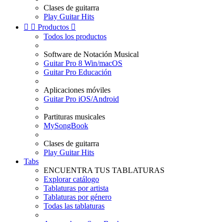
Clases de guitarra
Play Guitar Hits


Productos

Todos los productos
Software de Notación Musical
Guitar Pro 8 Win/macOS
Guitar Pro Educación
Aplicaciones móviles
Guitar Pro iOS/Android
Partituras musicales
MySongBook
Clases de guitarra
Play Guitar Hits
Tabs
ENCUENTRA TUS TABLATURAS
Explorar catálogo
Tablaturas por artista
Tablaturas por género
Todas las tablaturas