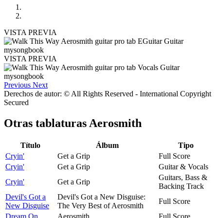
VISTA PREVIA
VISTA PREVIA
Previous
Next
Derechos de autor: © All Rights Reserved - International Copyright
Secured
Otras tablaturas
Aerosmith
Título
Álbum
Tipo
Cryin'
Get a Grip
Full Score
Cryin'
Get a Grip
Guitar & Vocals
Guitars, Bass &
Cryin'
Get a Grip
Backing Track
Devil's Got a
Devil's Got a New Disguise:
Full Score
New Disguise
The Very Best of Aerosmith
Dream On
Aerosmith
Full Score