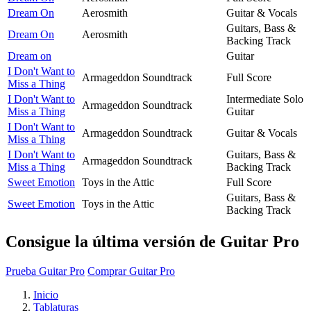
Dream On
Aerosmith
Guitar & Vocals
Guitars, Bass &
Dream On
Aerosmith
Backing Track
Dream on
Guitar
I Don't Want to
Armageddon Soundtrack
Full Score
Miss a Thing
I Don't Want to
Intermediate Solo
Armageddon Soundtrack
Miss a Thing
Guitar
I Don't Want to
Armageddon Soundtrack
Guitar & Vocals
Miss a Thing
I Don't Want to
Guitars, Bass &
Armageddon Soundtrack
Miss a Thing
Backing Track
Sweet Emotion
Toys in the Attic
Full Score
Guitars, Bass &
Sweet Emotion
Toys in the Attic
Backing Track
Consigue la última versión de Guitar Pro
Prueba Guitar Pro
Comprar Guitar Pro
Inicio
Tablaturas