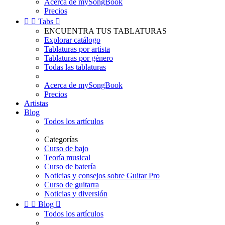
Acerca de mySongBook
Precios


Tabs

ENCUENTRA TUS TABLATURAS
Explorar catálogo
Tablaturas por artista
Tablaturas por género
Todas las tablaturas
Acerca de mySongBook
Precios
Artistas
Blog
Todos los artículos
Categorías
Curso de bajo
Teoría musical
Curso de batería
Noticias y consejos sobre Guitar Pro
Curso de guitarra
Noticias y diversión


Blog

Todos los artículos