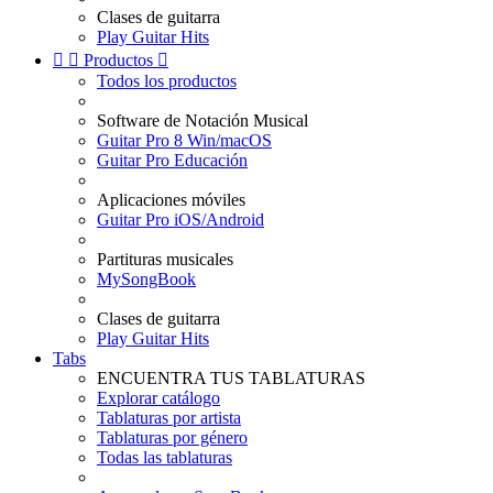
Clases de guitarra
Play Guitar Hits


Productos

Todos los productos
Software de Notación Musical
Guitar Pro 8 Win/macOS
Guitar Pro Educación
Aplicaciones móviles
Guitar Pro iOS/Android
Partituras musicales
MySongBook
Clases de guitarra
Play Guitar Hits
Tabs
ENCUENTRA TUS TABLATURAS
Explorar catálogo
Tablaturas por artista
Tablaturas por género
Todas las tablaturas