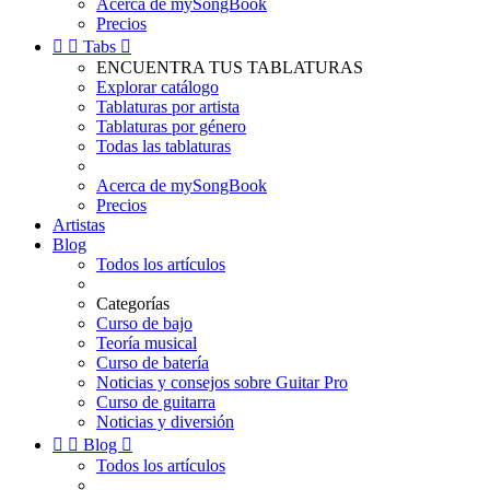
Acerca de mySongBook
Precios


Tabs

ENCUENTRA TUS TABLATURAS
Explorar catálogo
Tablaturas por artista
Tablaturas por género
Todas las tablaturas
Acerca de mySongBook
Precios
Artistas
Blog
Todos los artículos
Categorías
Curso de bajo
Teoría musical
Curso de batería
Noticias y consejos sobre Guitar Pro
Curso de guitarra
Noticias y diversión


Blog

Todos los artículos