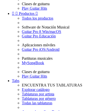
Clases de guitarra
Play Guitar Hits


Productos

Todos los productos
Software de Notación Musical
Guitar Pro 8 Win/macOS
Guitar Pro Educación
Aplicaciones móviles
Guitar Pro iOS/Android
Partituras musicales
MySongBook
Clases de guitarra
Play Guitar Hits
Tabs
ENCUENTRA TUS TABLATURAS
Explorar catálogo
Tablaturas por artista
Tablaturas por género
Todas las tablaturas