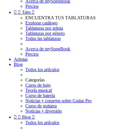
Acerca de mySongBook
Precios


Tabs

ENCUENTRA TUS TABLATURAS
Explorar catálogo
Tablaturas por artista
Tablaturas por género
Todas las tablaturas
Acerca de mySongBook
Precios
Artistas
Blog
Todos los artículos
Categorías
Curso de bajo
Teoría musical
Curso de batería
Noticias y consejos sobre Guitar Pro
Curso de guitarra
Noticias y diversión


Blog

Todos los artículos