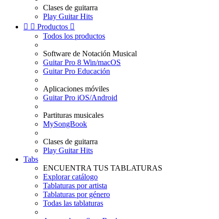
Clases de guitarra
Play Guitar Hits


Productos

Todos los productos
Software de Notación Musical
Guitar Pro 8 Win/macOS
Guitar Pro Educación
Aplicaciones móviles
Guitar Pro iOS/Android
Partituras musicales
MySongBook
Clases de guitarra
Play Guitar Hits
Tabs
ENCUENTRA TUS TABLATURAS
Explorar catálogo
Tablaturas por artista
Tablaturas por género
Todas las tablaturas