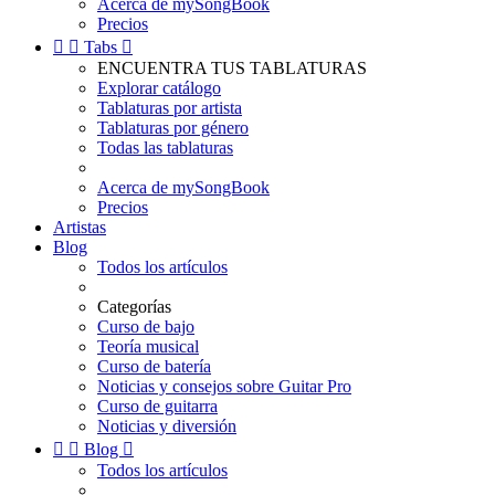
Acerca de mySongBook
Precios


Tabs

ENCUENTRA TUS TABLATURAS
Explorar catálogo
Tablaturas por artista
Tablaturas por género
Todas las tablaturas
Acerca de mySongBook
Precios
Artistas
Blog
Todos los artículos
Categorías
Curso de bajo
Teoría musical
Curso de batería
Noticias y consejos sobre Guitar Pro
Curso de guitarra
Noticias y diversión


Blog

Todos los artículos