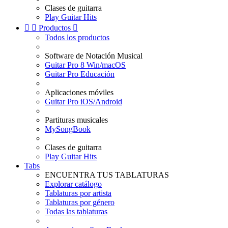
Clases de guitarra
Play Guitar Hits


Productos

Todos los productos
Software de Notación Musical
Guitar Pro 8 Win/macOS
Guitar Pro Educación
Aplicaciones móviles
Guitar Pro iOS/Android
Partituras musicales
MySongBook
Clases de guitarra
Play Guitar Hits
Tabs
ENCUENTRA TUS TABLATURAS
Explorar catálogo
Tablaturas por artista
Tablaturas por género
Todas las tablaturas