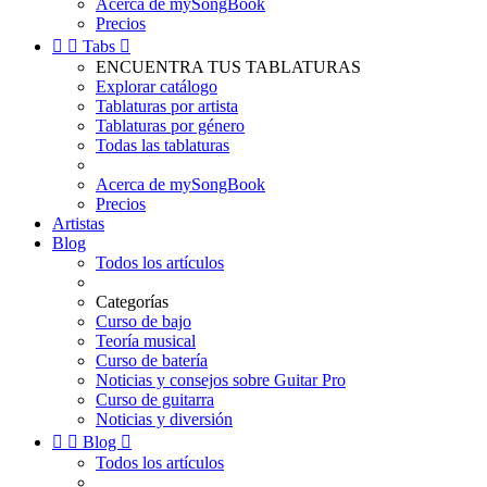
Acerca de mySongBook
Precios


Tabs

ENCUENTRA TUS TABLATURAS
Explorar catálogo
Tablaturas por artista
Tablaturas por género
Todas las tablaturas
Acerca de mySongBook
Precios
Artistas
Blog
Todos los artículos
Categorías
Curso de bajo
Teoría musical
Curso de batería
Noticias y consejos sobre Guitar Pro
Curso de guitarra
Noticias y diversión


Blog

Todos los artículos