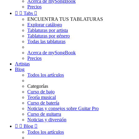
Acerca de mySongBook
Precios


Tabs

ENCUENTRA TUS TABLATURAS
Explorar catálogo
Tablaturas por artista
Tablaturas por género
Todas las tablaturas
Acerca de mySongBook
Precios
Artistas
Blog
Todos los artículos
Categorías
Curso de bajo
Teoría musical
Curso de batería
Noticias y consejos sobre Guitar Pro
Curso de guitarra
Noticias y diversión


Blog

Todos los artículos