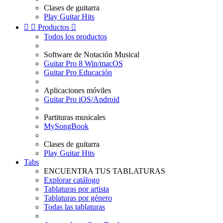
Clases de guitarra
Play Guitar Hits


Productos

Todos los productos
Software de Notación Musical
Guitar Pro 8 Win/macOS
Guitar Pro Educación
Aplicaciones móviles
Guitar Pro iOS/Android
Partituras musicales
MySongBook
Clases de guitarra
Play Guitar Hits
Tabs
ENCUENTRA TUS TABLATURAS
Explorar catálogo
Tablaturas por artista
Tablaturas por género
Todas las tablaturas