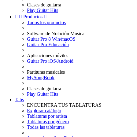
Clases de guitarra
Play Guitar Hits


Productos

Todos los productos
Software de Notación Musical
Guitar Pro 8 Win/macOS
Guitar Pro Educación
Aplicaciones móviles
Guitar Pro iOS/Android
Partituras musicales
MySongBook
Clases de guitarra
Play Guitar Hits
Tabs
ENCUENTRA TUS TABLATURAS
Explorar catálogo
Tablaturas por artista
Tablaturas por género
Todas las tablaturas