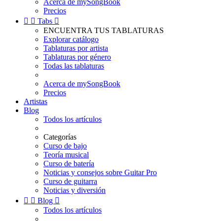
Acerca de mySongBook
Precios


Tabs

ENCUENTRA TUS TABLATURAS
Explorar catálogo
Tablaturas por artista
Tablaturas por género
Todas las tablaturas
Acerca de mySongBook
Precios
Artistas
Blog
Todos los artículos
Categorías
Curso de bajo
Teoría musical
Curso de batería
Noticias y consejos sobre Guitar Pro
Curso de guitarra
Noticias y diversión


Blog

Todos los artículos