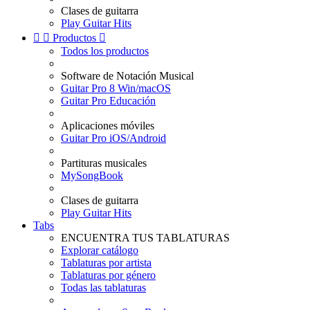
Clases de guitarra
Play Guitar Hits


Productos

Todos los productos
Software de Notación Musical
Guitar Pro 8 Win/macOS
Guitar Pro Educación
Aplicaciones móviles
Guitar Pro iOS/Android
Partituras musicales
MySongBook
Clases de guitarra
Play Guitar Hits
Tabs
ENCUENTRA TUS TABLATURAS
Explorar catálogo
Tablaturas por artista
Tablaturas por género
Todas las tablaturas