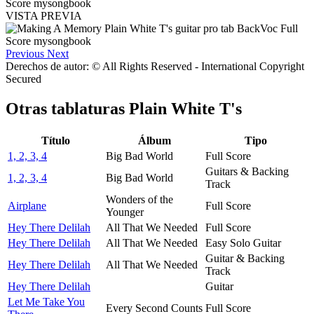
VISTA PREVIA
Previous
Next
Derechos de autor: © All Rights Reserved - International Copyright
Secured
Otras tablaturas
Plain White T's
Título
Álbum
Tipo
1, 2, 3, 4
Big Bad World
Full Score
Guitars & Backing
1, 2, 3, 4
Big Bad World
Track
Wonders of the
Airplane
Full Score
Younger
Hey There Delilah
All That We Needed
Full Score
Hey There Delilah
All That We Needed
Easy Solo Guitar
Guitar & Backing
Hey There Delilah
All That We Needed
Track
Hey There Delilah
Guitar
Let Me Take You
Every Second Counts
Full Score