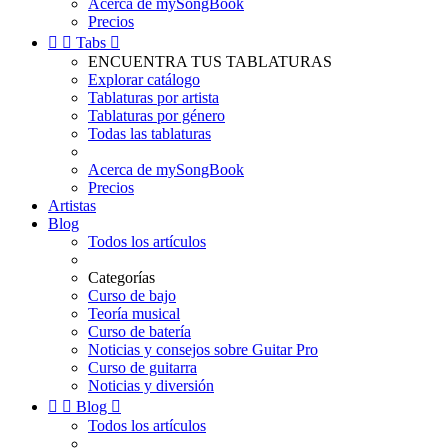
Acerca de mySongBook
Precios


Tabs

ENCUENTRA TUS TABLATURAS
Explorar catálogo
Tablaturas por artista
Tablaturas por género
Todas las tablaturas
Acerca de mySongBook
Precios
Artistas
Blog
Todos los artículos
Categorías
Curso de bajo
Teoría musical
Curso de batería
Noticias y consejos sobre Guitar Pro
Curso de guitarra
Noticias y diversión


Blog

Todos los artículos