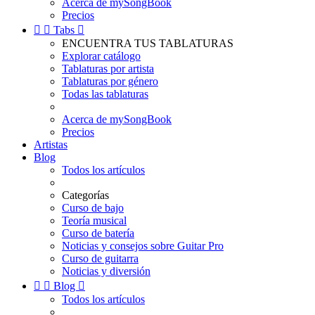
Acerca de mySongBook
Precios


Tabs

ENCUENTRA TUS TABLATURAS
Explorar catálogo
Tablaturas por artista
Tablaturas por género
Todas las tablaturas
Acerca de mySongBook
Precios
Artistas
Blog
Todos los artículos
Categorías
Curso de bajo
Teoría musical
Curso de batería
Noticias y consejos sobre Guitar Pro
Curso de guitarra
Noticias y diversión


Blog

Todos los artículos