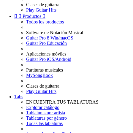
Clases de guitarra
Play Guitar Hits


Productos

Todos los productos
Software de Notación Musical
Guitar Pro 8 Win/macOS
Guitar Pro Educación
Aplicaciones móviles
Guitar Pro iOS/Android
Partituras musicales
MySongBook
Clases de guitarra
Play Guitar Hits
Tabs
ENCUENTRA TUS TABLATURAS
Explorar catálogo
Tablaturas por artista
Tablaturas por género
Todas las tablaturas