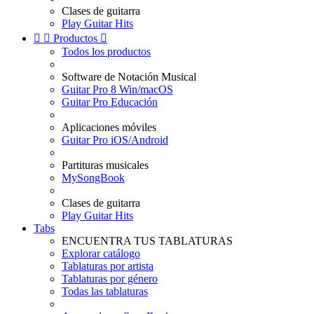
Clases de guitarra
Play Guitar Hits


Productos

Todos los productos
Software de Notación Musical
Guitar Pro 8 Win/macOS
Guitar Pro Educación
Aplicaciones móviles
Guitar Pro iOS/Android
Partituras musicales
MySongBook
Clases de guitarra
Play Guitar Hits
Tabs
ENCUENTRA TUS TABLATURAS
Explorar catálogo
Tablaturas por artista
Tablaturas por género
Todas las tablaturas