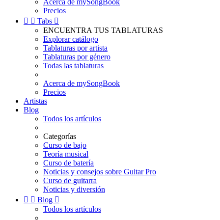
Acerca de mySongBook
Precios


Tabs

ENCUENTRA TUS TABLATURAS
Explorar catálogo
Tablaturas por artista
Tablaturas por género
Todas las tablaturas
Acerca de mySongBook
Precios
Artistas
Blog
Todos los artículos
Categorías
Curso de bajo
Teoría musical
Curso de batería
Noticias y consejos sobre Guitar Pro
Curso de guitarra
Noticias y diversión


Blog

Todos los artículos