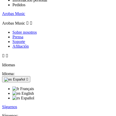
Información personal
Pedidos
Arobas Music
Arobas Music


Sobre nosotros
Prensa
Soporte
Afiliación


Idiomas
Idioma:
Español

Français
English
Español
Síguenos
Síguenos: