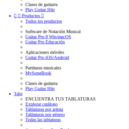
Clases de guitarra
Play Guitar Hits


Productos

Todos los productos
Software de Notación Musical
Guitar Pro 8 Win/macOS
Guitar Pro Educación
Aplicaciones móviles
Guitar Pro iOS/Android
Partituras musicales
MySongBook
Clases de guitarra
Play Guitar Hits
Tabs
ENCUENTRA TUS TABLATURAS
Explorar catálogo
Tablaturas por artista
Tablaturas por género
Todas las tablaturas