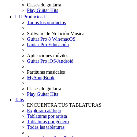
Clases de guitarra
Play Guitar Hits


Productos

Todos los productos
Software de Notación Musical
Guitar Pro 8 Win/macOS
Guitar Pro Educación
Aplicaciones móviles
Guitar Pro iOS/Android
Partituras musicales
MySongBook
Clases de guitarra
Play Guitar Hits
Tabs
ENCUENTRA TUS TABLATURAS
Explorar catálogo
Tablaturas por artista
Tablaturas por género
Todas las tablaturas