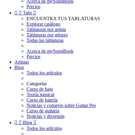
Acerca de mySongBook
Precios


Tabs

ENCUENTRA TUS TABLATURAS
Explorar catálogo
Tablaturas por artista
Tablaturas por género
Todas las tablaturas
Acerca de mySongBook
Precios
Artistas
Blog
Todos los artículos
Categorías
Curso de bajo
Teoría musical
Curso de batería
Noticias y consejos sobre Guitar Pro
Curso de guitarra
Noticias y diversión


Blog

Todos los artículos