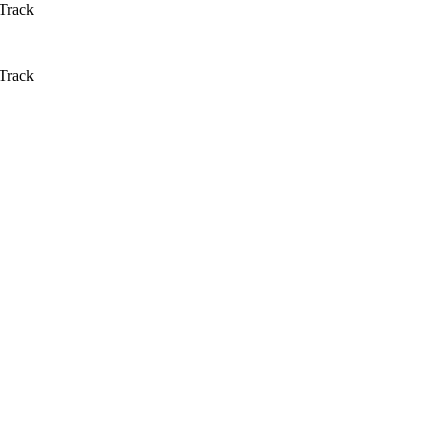
 Track
 Track