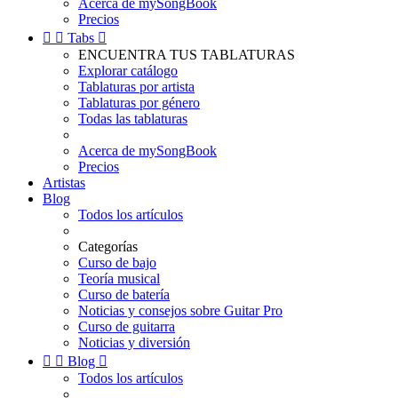
Acerca de mySongBook
Precios


Tabs

ENCUENTRA TUS TABLATURAS
Explorar catálogo
Tablaturas por artista
Tablaturas por género
Todas las tablaturas
Acerca de mySongBook
Precios
Artistas
Blog
Todos los artículos
Categorías
Curso de bajo
Teoría musical
Curso de batería
Noticias y consejos sobre Guitar Pro
Curso de guitarra
Noticias y diversión


Blog

Todos los artículos