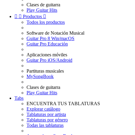
Clases de guitarra
Play Guitar Hits


Productos

Todos los productos
Software de Notación Musical
Guitar Pro 8 Win/macOS
Guitar Pro Educación
Aplicaciones móviles
Guitar Pro iOS/Android
Partituras musicales
MySongBook
Clases de guitarra
Play Guitar Hits
Tabs
ENCUENTRA TUS TABLATURAS
Explorar catálogo
Tablaturas por artista
Tablaturas por género
Todas las tablaturas