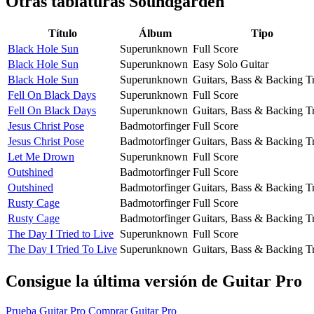
Otras tablaturas
Soundgarden
Título
Álbum
Tipo
Black Hole Sun
Superunknown
Full Score
Black Hole Sun
Superunknown
Easy Solo Guitar
Black Hole Sun
Superunknown
Guitars, Bass & Backing T
Fell On Black Days
Superunknown
Full Score
Fell On Black Days
Superunknown
Guitars, Bass & Backing T
Jesus Christ Pose
Badmotorfinger
Full Score
Jesus Christ Pose
Badmotorfinger
Guitars, Bass & Backing T
Let Me Drown
Superunknown
Full Score
Outshined
Badmotorfinger
Full Score
Outshined
Badmotorfinger
Guitars, Bass & Backing T
Rusty Cage
Badmotorfinger
Full Score
Rusty Cage
Badmotorfinger
Guitars, Bass & Backing T
The Day I Tried to Live
Superunknown
Full Score
The Day I Tried To Live
Superunknown
Guitars, Bass & Backing T
Consigue la última versión de Guitar Pro
Prueba Guitar Pro
Comprar Guitar Pro