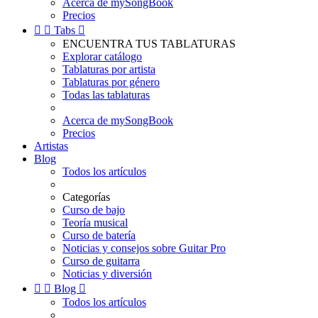
Acerca de mySongBook
Precios


Tabs

ENCUENTRA TUS TABLATURAS
Explorar catálogo
Tablaturas por artista
Tablaturas por género
Todas las tablaturas
Acerca de mySongBook
Precios
Artistas
Blog
Todos los artículos
Categorías
Curso de bajo
Teoría musical
Curso de batería
Noticias y consejos sobre Guitar Pro
Curso de guitarra
Noticias y diversión


Blog

Todos los artículos