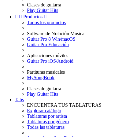
Clases de guitarra
Play Guitar Hits


Productos

Todos los productos
Software de Notación Musical
Guitar Pro 8 Win/macOS
Guitar Pro Educación
Aplicaciones móviles
Guitar Pro iOS/Android
Partituras musicales
MySongBook
Clases de guitarra
Play Guitar Hits
Tabs
ENCUENTRA TUS TABLATURAS
Explorar catálogo
Tablaturas por artista
Tablaturas por género
Todas las tablaturas