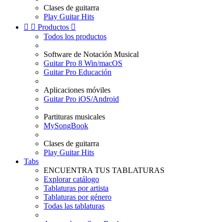
Clases de guitarra
Play Guitar Hits


Productos

Todos los productos
Software de Notación Musical
Guitar Pro 8 Win/macOS
Guitar Pro Educación
Aplicaciones móviles
Guitar Pro iOS/Android
Partituras musicales
MySongBook
Clases de guitarra
Play Guitar Hits
Tabs
ENCUENTRA TUS TABLATURAS
Explorar catálogo
Tablaturas por artista
Tablaturas por género
Todas las tablaturas