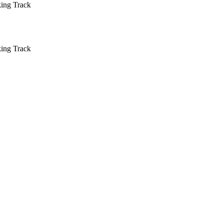
king Track
king Track