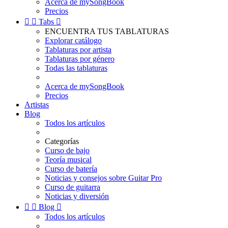
Acerca de mySongBook
Precios


Tabs

ENCUENTRA TUS TABLATURAS
Explorar catálogo
Tablaturas por artista
Tablaturas por género
Todas las tablaturas
Acerca de mySongBook
Precios
Artistas
Blog
Todos los artículos
Categorías
Curso de bajo
Teoría musical
Curso de batería
Noticias y consejos sobre Guitar Pro
Curso de guitarra
Noticias y diversión


Blog

Todos los artículos