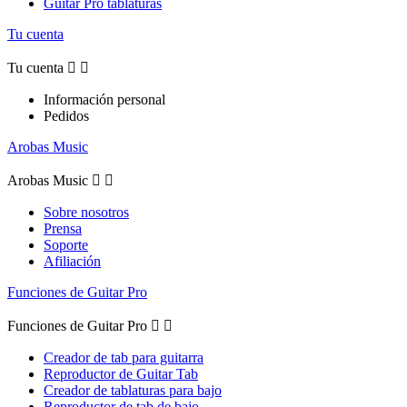
Guitar Pro tablaturas
Tu cuenta
Tu cuenta


Información personal
Pedidos
Arobas Music
Arobas Music


Sobre nosotros
Prensa
Soporte
Afiliación
Funciones de Guitar Pro
Funciones de Guitar Pro


Creador de tab para guitarra
Reproductor de Guitar Tab
Creador de tablaturas para bajo
Reproductor de tab de bajo