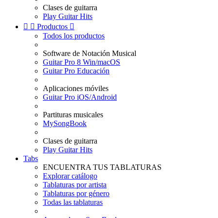
Clases de guitarra
Play Guitar Hits


Productos

Todos los productos
Software de Notación Musical
Guitar Pro 8 Win/macOS
Guitar Pro Educación
Aplicaciones móviles
Guitar Pro iOS/Android
Partituras musicales
MySongBook
Clases de guitarra
Play Guitar Hits
Tabs
ENCUENTRA TUS TABLATURAS
Explorar catálogo
Tablaturas por artista
Tablaturas por género
Todas las tablaturas