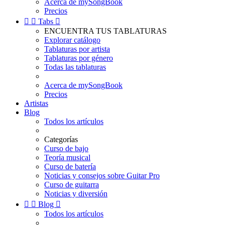
Acerca de mySongBook
Precios


Tabs

ENCUENTRA TUS TABLATURAS
Explorar catálogo
Tablaturas por artista
Tablaturas por género
Todas las tablaturas
Acerca de mySongBook
Precios
Artistas
Blog
Todos los artículos
Categorías
Curso de bajo
Teoría musical
Curso de batería
Noticias y consejos sobre Guitar Pro
Curso de guitarra
Noticias y diversión


Blog

Todos los artículos