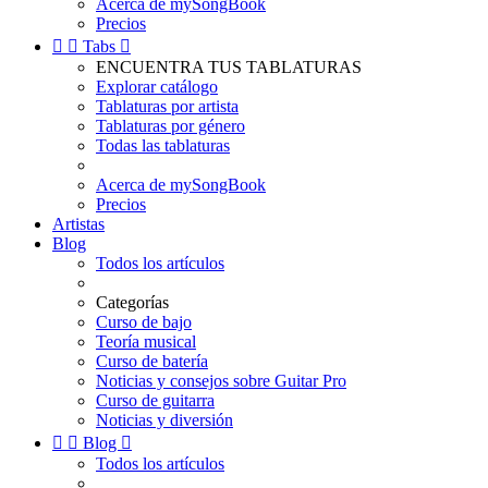
Acerca de mySongBook
Precios


Tabs

ENCUENTRA TUS TABLATURAS
Explorar catálogo
Tablaturas por artista
Tablaturas por género
Todas las tablaturas
Acerca de mySongBook
Precios
Artistas
Blog
Todos los artículos
Categorías
Curso de bajo
Teoría musical
Curso de batería
Noticias y consejos sobre Guitar Pro
Curso de guitarra
Noticias y diversión


Blog

Todos los artículos