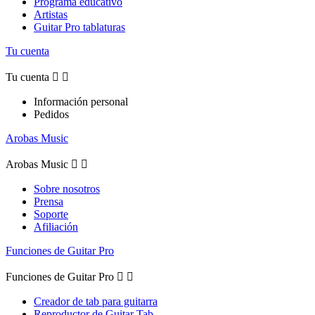
Programa educativo
Artistas
Guitar Pro tablaturas
Tu cuenta
Tu cuenta


Información personal
Pedidos
Arobas Music
Arobas Music


Sobre nosotros
Prensa
Soporte
Afiliación
Funciones de Guitar Pro
Funciones de Guitar Pro


Creador de tab para guitarra
Reproductor de Guitar Tab