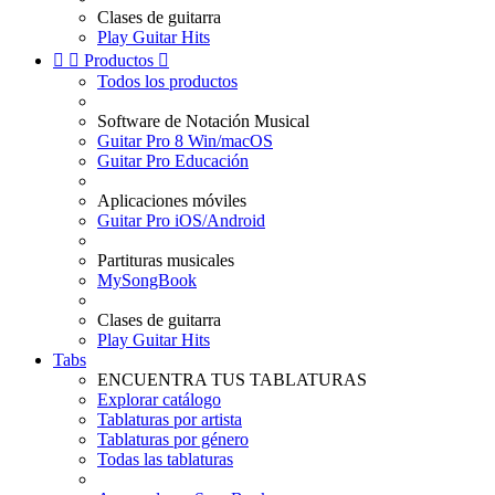
Clases de guitarra
Play Guitar Hits


Productos

Todos los productos
Software de Notación Musical
Guitar Pro 8 Win/macOS
Guitar Pro Educación
Aplicaciones móviles
Guitar Pro iOS/Android
Partituras musicales
MySongBook
Clases de guitarra
Play Guitar Hits
Tabs
ENCUENTRA TUS TABLATURAS
Explorar catálogo
Tablaturas por artista
Tablaturas por género
Todas las tablaturas