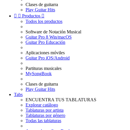
Clases de guitarra
Play Guitar Hits


Productos

Todos los productos
Software de Notación Musical
Guitar Pro 8 Win/macOS
Guitar Pro Educación
Aplicaciones móviles
Guitar Pro iOS/Android
Partituras musicales
MySongBook
Clases de guitarra
Play Guitar Hits
Tabs
ENCUENTRA TUS TABLATURAS
Explorar catálogo
Tablaturas por artista
Tablaturas por género
Todas las tablaturas