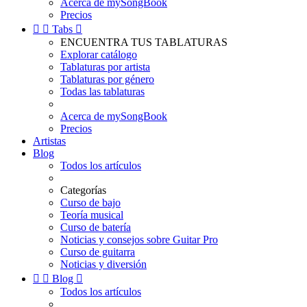
Acerca de mySongBook
Precios


Tabs

ENCUENTRA TUS TABLATURAS
Explorar catálogo
Tablaturas por artista
Tablaturas por género
Todas las tablaturas
Acerca de mySongBook
Precios
Artistas
Blog
Todos los artículos
Categorías
Curso de bajo
Teoría musical
Curso de batería
Noticias y consejos sobre Guitar Pro
Curso de guitarra
Noticias y diversión


Blog

Todos los artículos