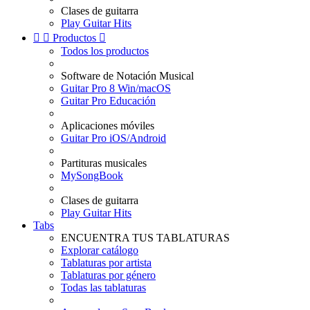
Clases de guitarra
Play Guitar Hits


Productos

Todos los productos
Software de Notación Musical
Guitar Pro 8 Win/macOS
Guitar Pro Educación
Aplicaciones móviles
Guitar Pro iOS/Android
Partituras musicales
MySongBook
Clases de guitarra
Play Guitar Hits
Tabs
ENCUENTRA TUS TABLATURAS
Explorar catálogo
Tablaturas por artista
Tablaturas por género
Todas las tablaturas