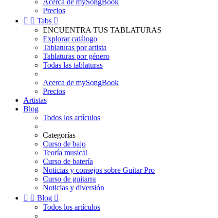
Acerca de mySongBook
Precios


Tabs

ENCUENTRA TUS TABLATURAS
Explorar catálogo
Tablaturas por artista
Tablaturas por género
Todas las tablaturas
Acerca de mySongBook
Precios
Artistas
Blog
Todos los artículos
Categorías
Curso de bajo
Teoría musical
Curso de batería
Noticias y consejos sobre Guitar Pro
Curso de guitarra
Noticias y diversión


Blog

Todos los artículos