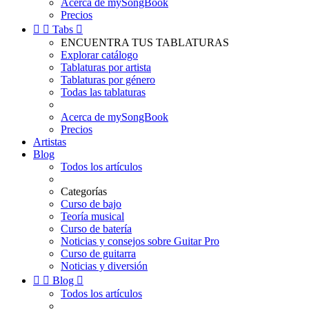
Acerca de mySongBook
Precios


Tabs

ENCUENTRA TUS TABLATURAS
Explorar catálogo
Tablaturas por artista
Tablaturas por género
Todas las tablaturas
Acerca de mySongBook
Precios
Artistas
Blog
Todos los artículos
Categorías
Curso de bajo
Teoría musical
Curso de batería
Noticias y consejos sobre Guitar Pro
Curso de guitarra
Noticias y diversión


Blog

Todos los artículos