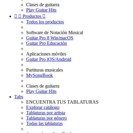
Clases de guitarra
Play Guitar Hits


Productos

Todos los productos
Software de Notación Musical
Guitar Pro 8 Win/macOS
Guitar Pro Educación
Aplicaciones móviles
Guitar Pro iOS/Android
Partituras musicales
MySongBook
Clases de guitarra
Play Guitar Hits
Tabs
ENCUENTRA TUS TABLATURAS
Explorar catálogo
Tablaturas por artista
Tablaturas por género
Todas las tablaturas