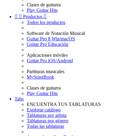
Clases de guitarra
Play Guitar Hits


Productos

Todos los productos
Software de Notación Musical
Guitar Pro 8 Win/macOS
Guitar Pro Educación
Aplicaciones móviles
Guitar Pro iOS/Android
Partituras musicales
MySongBook
Clases de guitarra
Play Guitar Hits
Tabs
ENCUENTRA TUS TABLATURAS
Explorar catálogo
Tablaturas por artista
Tablaturas por género
Todas las tablaturas