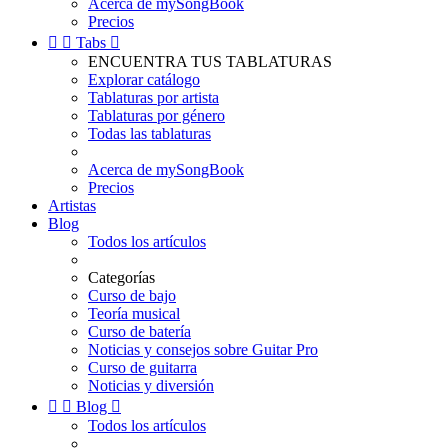
Acerca de mySongBook
Precios


Tabs

ENCUENTRA TUS TABLATURAS
Explorar catálogo
Tablaturas por artista
Tablaturas por género
Todas las tablaturas
Acerca de mySongBook
Precios
Artistas
Blog
Todos los artículos
Categorías
Curso de bajo
Teoría musical
Curso de batería
Noticias y consejos sobre Guitar Pro
Curso de guitarra
Noticias y diversión


Blog

Todos los artículos