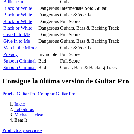
Billie Jean
Guitar
Black or White
Dangerous
Intermediate Solo Guitar
Black or White
Dangerous
Guitar & Vocals
Black or White
Dangerous
Full Score
Black or White
Dangerous
Guitars, Bass & Backing Track
Give In to Me
Dangerous
Full Score
Give In to Me
Dangerous
Guitars, Bass & Backing Track
Man in the Mirror
Guitar & Vocals
Privacy
Invincible
Full Score
Smooth Criminal
Bad
Full Score
Smooth Criminal
Bad
Guitar, Bass & Backing Track
Consigue la última versión de Guitar Pro
Prueba Guitar Pro
Comprar Guitar Pro
Inicio
Tablaturas
Michael Jackson
Beat It
Productos y servicios