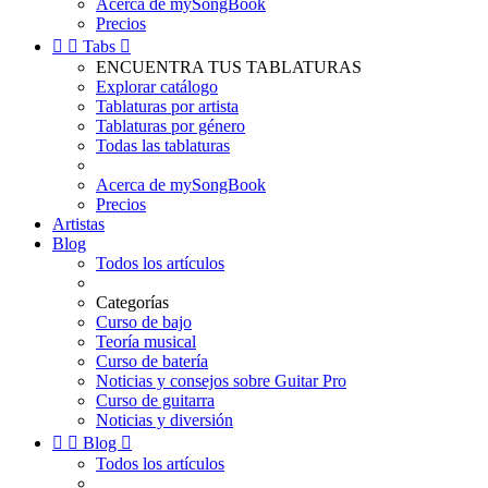
Acerca de mySongBook
Precios


Tabs

ENCUENTRA TUS TABLATURAS
Explorar catálogo
Tablaturas por artista
Tablaturas por género
Todas las tablaturas
Acerca de mySongBook
Precios
Artistas
Blog
Todos los artículos
Categorías
Curso de bajo
Teoría musical
Curso de batería
Noticias y consejos sobre Guitar Pro
Curso de guitarra
Noticias y diversión


Blog

Todos los artículos