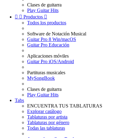
Clases de guitarra
Play Guitar Hits


Productos

Todos los productos
Software de Notación Musical
Guitar Pro 8 Win/macOS
Guitar Pro Educación
Aplicaciones móviles
Guitar Pro iOS/Android
Partituras musicales
MySongBook
Clases de guitarra
Play Guitar Hits
Tabs
ENCUENTRA TUS TABLATURAS
Explorar catálogo
Tablaturas por artista
Tablaturas por género
Todas las tablaturas