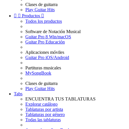
Clases de guitarra
Play Guitar Hits


Productos

Todos los productos
Software de Notación Musical
Guitar Pro 8 Win/macOS
Guitar Pro Educación
Aplicaciones móviles
Guitar Pro iOS/Android
Partituras musicales
MySongBook
Clases de guitarra
Play Guitar Hits
Tabs
ENCUENTRA TUS TABLATURAS
Explorar catálogo
Tablaturas por artista
Tablaturas por género
Todas las tablaturas