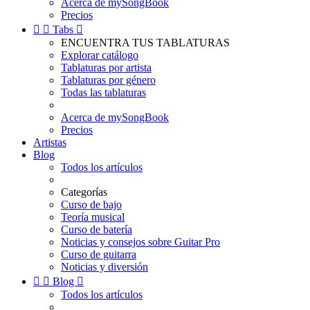
Acerca de mySongBook
Precios


Tabs

ENCUENTRA TUS TABLATURAS
Explorar catálogo
Tablaturas por artista
Tablaturas por género
Todas las tablaturas
Acerca de mySongBook
Precios
Artistas
Blog
Todos los artículos
Categorías
Curso de bajo
Teoría musical
Curso de batería
Noticias y consejos sobre Guitar Pro
Curso de guitarra
Noticias y diversión


Blog

Todos los artículos