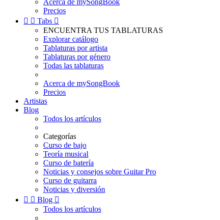
Acerca de mySongBook
Precios


Tabs

ENCUENTRA TUS TABLATURAS
Explorar catálogo
Tablaturas por artista
Tablaturas por género
Todas las tablaturas
Acerca de mySongBook
Precios
Artistas
Blog
Todos los artículos
Categorías
Curso de bajo
Teoría musical
Curso de batería
Noticias y consejos sobre Guitar Pro
Curso de guitarra
Noticias y diversión


Blog

Todos los artículos