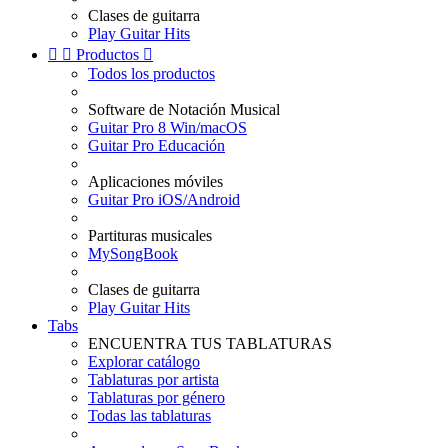
Clases de guitarra
Play Guitar Hits


Productos

Todos los productos
Software de Notación Musical
Guitar Pro 8 Win/macOS
Guitar Pro Educación
Aplicaciones móviles
Guitar Pro iOS/Android
Partituras musicales
MySongBook
Clases de guitarra
Play Guitar Hits
Tabs
ENCUENTRA TUS TABLATURAS
Explorar catálogo
Tablaturas por artista
Tablaturas por género
Todas las tablaturas