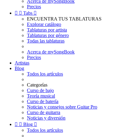
Acerca de mySongBook
Precios


Tabs

ENCUENTRA TUS TABLATURAS
Explorar catálogo
Tablaturas por artista
Tablaturas por género
Todas las tablaturas
Acerca de mySongBook
Precios
Artistas
Blog
Todos los artículos
Categorías
Curso de bajo
Teoría musical
Curso de batería
Noticias y consejos sobre Guitar Pro
Curso de guitarra
Noticias y diversión


Blog

Todos los artículos