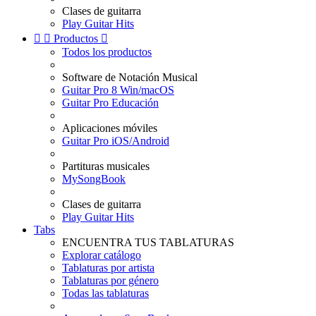
Clases de guitarra
Play Guitar Hits


Productos

Todos los productos
Software de Notación Musical
Guitar Pro 8 Win/macOS
Guitar Pro Educación
Aplicaciones móviles
Guitar Pro iOS/Android
Partituras musicales
MySongBook
Clases de guitarra
Play Guitar Hits
Tabs
ENCUENTRA TUS TABLATURAS
Explorar catálogo
Tablaturas por artista
Tablaturas por género
Todas las tablaturas