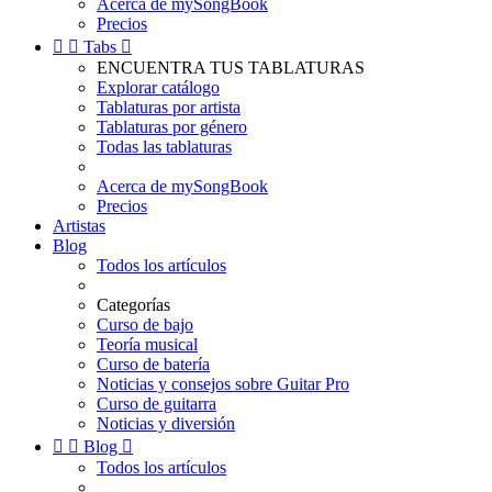
Acerca de mySongBook
Precios


Tabs

ENCUENTRA TUS TABLATURAS
Explorar catálogo
Tablaturas por artista
Tablaturas por género
Todas las tablaturas
Acerca de mySongBook
Precios
Artistas
Blog
Todos los artículos
Categorías
Curso de bajo
Teoría musical
Curso de batería
Noticias y consejos sobre Guitar Pro
Curso de guitarra
Noticias y diversión


Blog

Todos los artículos