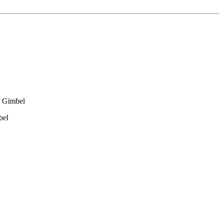
n Gimbel
bel