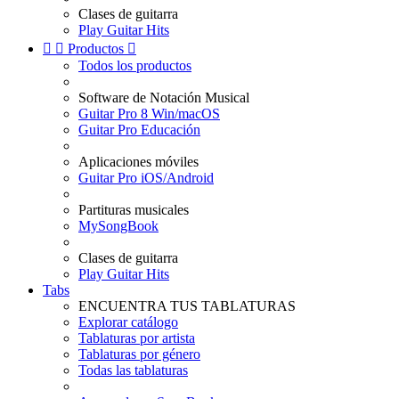
Clases de guitarra
Play Guitar Hits


Productos

Todos los productos
Software de Notación Musical
Guitar Pro 8 Win/macOS
Guitar Pro Educación
Aplicaciones móviles
Guitar Pro iOS/Android
Partituras musicales
MySongBook
Clases de guitarra
Play Guitar Hits
Tabs
ENCUENTRA TUS TABLATURAS
Explorar catálogo
Tablaturas por artista
Tablaturas por género
Todas las tablaturas