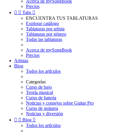
Acerca de mySongBook
Precios


Tabs

ENCUENTRA TUS TABLATURAS
Explorar catálogo
Tablaturas por artista
Tablaturas por género
Todas las tablaturas
Acerca de mySongBook
Precios
Artistas
Blog
Todos los artículos
Categorías
Curso de bajo
Teoría musical
Curso de batería
Noticias y consejos sobre Guitar Pro
Curso de guitarra
Noticias y diversión


Blog

Todos los artículos