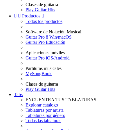
Clases de guitarra
Play Guitar Hits


Productos

Todos los productos
Software de Notación Musical
Guitar Pro 8 Win/macOS
Guitar Pro Educación
Aplicaciones móviles
Guitar Pro iOS/Android
Partituras musicales
MySongBook
Clases de guitarra
Play Guitar Hits
Tabs
ENCUENTRA TUS TABLATURAS
Explorar catálogo
Tablaturas por artista
Tablaturas por género
Todas las tablaturas