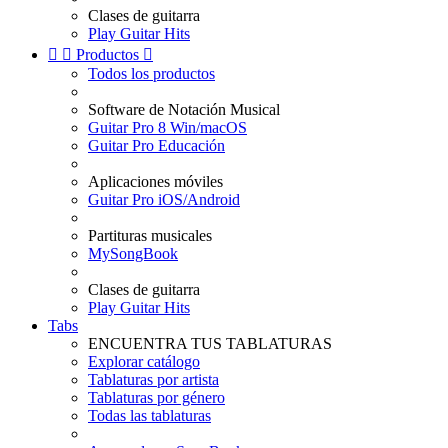
Clases de guitarra
Play Guitar Hits


Productos

Todos los productos
Software de Notación Musical
Guitar Pro 8 Win/macOS
Guitar Pro Educación
Aplicaciones móviles
Guitar Pro iOS/Android
Partituras musicales
MySongBook
Clases de guitarra
Play Guitar Hits
Tabs
ENCUENTRA TUS TABLATURAS
Explorar catálogo
Tablaturas por artista
Tablaturas por género
Todas las tablaturas