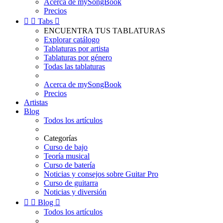
Acerca de mySongBook
Precios


Tabs

ENCUENTRA TUS TABLATURAS
Explorar catálogo
Tablaturas por artista
Tablaturas por género
Todas las tablaturas
Acerca de mySongBook
Precios
Artistas
Blog
Todos los artículos
Categorías
Curso de bajo
Teoría musical
Curso de batería
Noticias y consejos sobre Guitar Pro
Curso de guitarra
Noticias y diversión


Blog

Todos los artículos