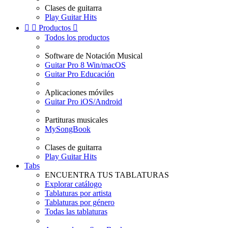
Clases de guitarra
Play Guitar Hits


Productos

Todos los productos
Software de Notación Musical
Guitar Pro 8 Win/macOS
Guitar Pro Educación
Aplicaciones móviles
Guitar Pro iOS/Android
Partituras musicales
MySongBook
Clases de guitarra
Play Guitar Hits
Tabs
ENCUENTRA TUS TABLATURAS
Explorar catálogo
Tablaturas por artista
Tablaturas por género
Todas las tablaturas