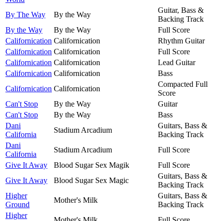
Guitar, Bass &
By The Way
By the Way
Backing Track
By the Way
By the Way
Full Score
Californication
Californication
Rhythm Guitar
Californication
Californication
Full Score
Californication
Californication
Lead Guitar
Californication
Californication
Bass
Compacted Full
Californication
Californication
Score
Can't Stop
By the Way
Guitar
Can't Stop
By the Way
Bass
Dani
Guitars, Bass &
Stadium Arcadium
California
Backing Track
Dani
Stadium Arcadium
Full Score
California
Give It Away
Blood Sugar Sex Magik
Full Score
Guitars, Bass &
Give It Away
Blood Sugar Sex Magic
Backing Track
Higher
Guitars, Bass &
Mother's Milk
Ground
Backing Track
Higher
Mother's Milk
Full Score