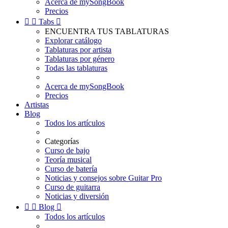
Acerca de mySongBook
Precios


Tabs

ENCUENTRA TUS TABLATURAS
Explorar catálogo
Tablaturas por artista
Tablaturas por género
Todas las tablaturas
Acerca de mySongBook
Precios
Artistas
Blog
Todos los artículos
Categorías
Curso de bajo
Teoría musical
Curso de batería
Noticias y consejos sobre Guitar Pro
Curso de guitarra
Noticias y diversión


Blog

Todos los artículos