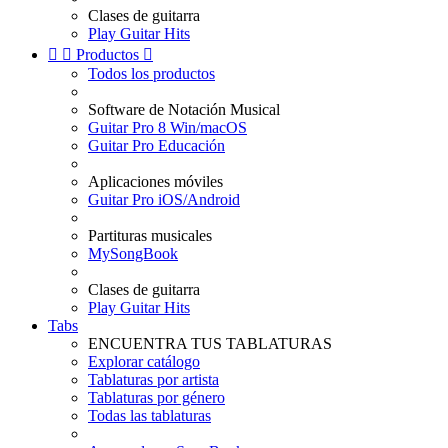
Clases de guitarra
Play Guitar Hits


Productos

Todos los productos
Software de Notación Musical
Guitar Pro 8 Win/macOS
Guitar Pro Educación
Aplicaciones móviles
Guitar Pro iOS/Android
Partituras musicales
MySongBook
Clases de guitarra
Play Guitar Hits
Tabs
ENCUENTRA TUS TABLATURAS
Explorar catálogo
Tablaturas por artista
Tablaturas por género
Todas las tablaturas