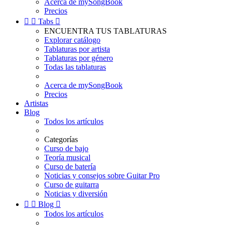
Acerca de mySongBook
Precios


Tabs

ENCUENTRA TUS TABLATURAS
Explorar catálogo
Tablaturas por artista
Tablaturas por género
Todas las tablaturas
Acerca de mySongBook
Precios
Artistas
Blog
Todos los artículos
Categorías
Curso de bajo
Teoría musical
Curso de batería
Noticias y consejos sobre Guitar Pro
Curso de guitarra
Noticias y diversión


Blog

Todos los artículos