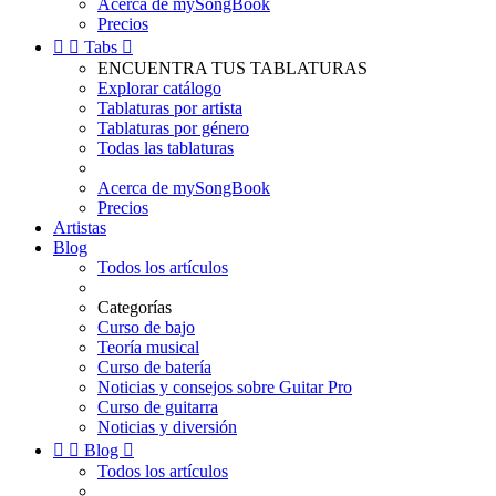
Acerca de mySongBook
Precios


Tabs

ENCUENTRA TUS TABLATURAS
Explorar catálogo
Tablaturas por artista
Tablaturas por género
Todas las tablaturas
Acerca de mySongBook
Precios
Artistas
Blog
Todos los artículos
Categorías
Curso de bajo
Teoría musical
Curso de batería
Noticias y consejos sobre Guitar Pro
Curso de guitarra
Noticias y diversión


Blog

Todos los artículos