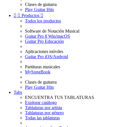
Clases de guitarra
Play Guitar Hits


Productos

Todos los productos
Software de Notación Musical
Guitar Pro 8 Win/macOS
Guitar Pro Educación
Aplicaciones móviles
Guitar Pro iOS/Android
Partituras musicales
MySongBook
Clases de guitarra
Play Guitar Hits
Tabs
ENCUENTRA TUS TABLATURAS
Explorar catálogo
Tablaturas por artista
Tablaturas por género
Todas las tablaturas