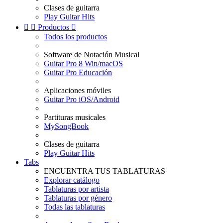
Clases de guitarra
Play Guitar Hits


Productos

Todos los productos
Software de Notación Musical
Guitar Pro 8 Win/macOS
Guitar Pro Educación
Aplicaciones móviles
Guitar Pro iOS/Android
Partituras musicales
MySongBook
Clases de guitarra
Play Guitar Hits
Tabs
ENCUENTRA TUS TABLATURAS
Explorar catálogo
Tablaturas por artista
Tablaturas por género
Todas las tablaturas