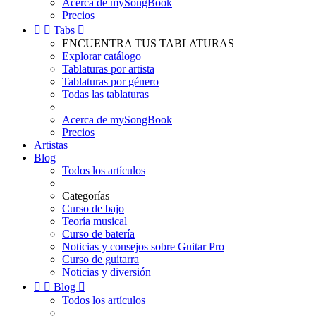
Acerca de mySongBook
Precios


Tabs

ENCUENTRA TUS TABLATURAS
Explorar catálogo
Tablaturas por artista
Tablaturas por género
Todas las tablaturas
Acerca de mySongBook
Precios
Artistas
Blog
Todos los artículos
Categorías
Curso de bajo
Teoría musical
Curso de batería
Noticias y consejos sobre Guitar Pro
Curso de guitarra
Noticias y diversión


Blog

Todos los artículos