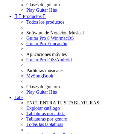
Clases de guitarra
Play Guitar Hits


Productos

Todos los productos
Software de Notación Musical
Guitar Pro 8 Win/macOS
Guitar Pro Educación
Aplicaciones móviles
Guitar Pro iOS/Android
Partituras musicales
MySongBook
Clases de guitarra
Play Guitar Hits
Tabs
ENCUENTRA TUS TABLATURAS
Explorar catálogo
Tablaturas por artista
Tablaturas por género
Todas las tablaturas