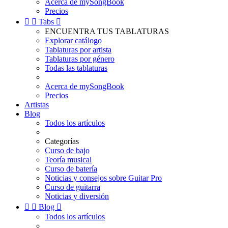
Acerca de mySongBook
Precios


Tabs

ENCUENTRA TUS TABLATURAS
Explorar catálogo
Tablaturas por artista
Tablaturas por género
Todas las tablaturas
Acerca de mySongBook
Precios
Artistas
Blog
Todos los artículos
Categorías
Curso de bajo
Teoría musical
Curso de batería
Noticias y consejos sobre Guitar Pro
Curso de guitarra
Noticias y diversión


Blog

Todos los artículos