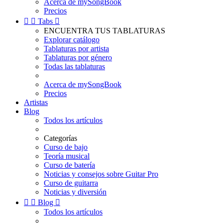
Acerca de mySongBook
Precios


Tabs

ENCUENTRA TUS TABLATURAS
Explorar catálogo
Tablaturas por artista
Tablaturas por género
Todas las tablaturas
Acerca de mySongBook
Precios
Artistas
Blog
Todos los artículos
Categorías
Curso de bajo
Teoría musical
Curso de batería
Noticias y consejos sobre Guitar Pro
Curso de guitarra
Noticias y diversión


Blog

Todos los artículos