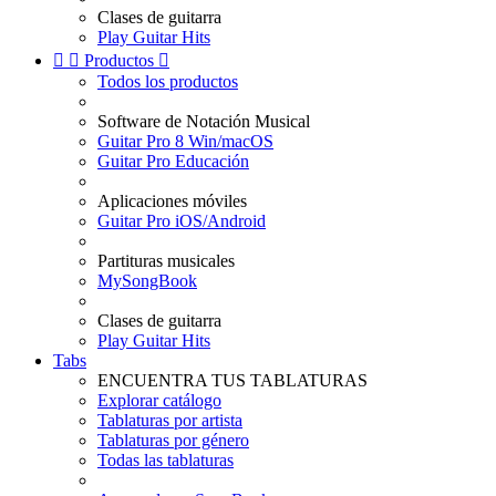
Clases de guitarra
Play Guitar Hits


Productos

Todos los productos
Software de Notación Musical
Guitar Pro 8 Win/macOS
Guitar Pro Educación
Aplicaciones móviles
Guitar Pro iOS/Android
Partituras musicales
MySongBook
Clases de guitarra
Play Guitar Hits
Tabs
ENCUENTRA TUS TABLATURAS
Explorar catálogo
Tablaturas por artista
Tablaturas por género
Todas las tablaturas