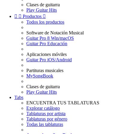
Clases de guitarra
Play Guitar Hits


Productos

Todos los productos
Software de Notación Musical
Guitar Pro 8 Win/macOS
Guitar Pro Educación
Aplicaciones móviles
Guitar Pro iOS/Android
Partituras musicales
MySongBook
Clases de guitarra
Play Guitar Hits
Tabs
ENCUENTRA TUS TABLATURAS
Explorar catálogo
Tablaturas por artista
Tablaturas por género
Todas las tablaturas