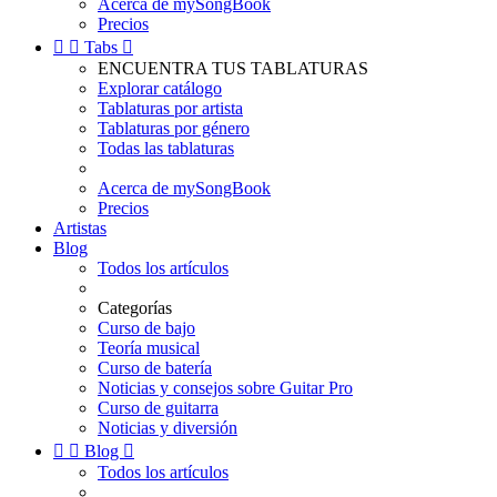
Acerca de mySongBook
Precios


Tabs

ENCUENTRA TUS TABLATURAS
Explorar catálogo
Tablaturas por artista
Tablaturas por género
Todas las tablaturas
Acerca de mySongBook
Precios
Artistas
Blog
Todos los artículos
Categorías
Curso de bajo
Teoría musical
Curso de batería
Noticias y consejos sobre Guitar Pro
Curso de guitarra
Noticias y diversión


Blog

Todos los artículos