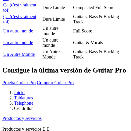
Ça (c'est vraiment
Dure Limite
Compacted Full Score
toi)
Ça (c'est vraiment
Guitars, Bass & Backing
Dure Limite
toi)
Track
Un autre
Un autre monde
Full Score
monde
Un autre
Un autre monde
Guitar & Vocals
monde
Un Autre
Guitars, Bass & Backing
Un Autre Monde
Monde
Track
Consigue la última versión de Guitar Pro
Prueba Guitar Pro
Comprar Guitar Pro
Inicio
Tablaturas
Telephone
Cendrillon
Productos y servicios
Productos y servicios

