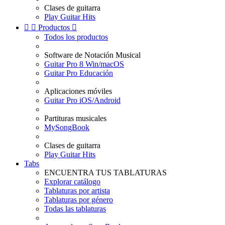
Clases de guitarra
Play Guitar Hits


Productos

Todos los productos
Software de Notación Musical
Guitar Pro 8 Win/macOS
Guitar Pro Educación
Aplicaciones móviles
Guitar Pro iOS/Android
Partituras musicales
MySongBook
Clases de guitarra
Play Guitar Hits
Tabs
ENCUENTRA TUS TABLATURAS
Explorar catálogo
Tablaturas por artista
Tablaturas por género
Todas las tablaturas