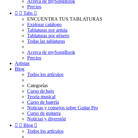
Acerca de mySongBook
Precios


Tabs

ENCUENTRA TUS TABLATURAS
Explorar catálogo
Tablaturas por artista
Tablaturas por género
Todas las tablaturas
Acerca de mySongBook
Precios
Artistas
Blog
Todos los artículos
Categorías
Curso de bajo
Teoría musical
Curso de batería
Noticias y consejos sobre Guitar Pro
Curso de guitarra
Noticias y diversión


Blog

Todos los artículos