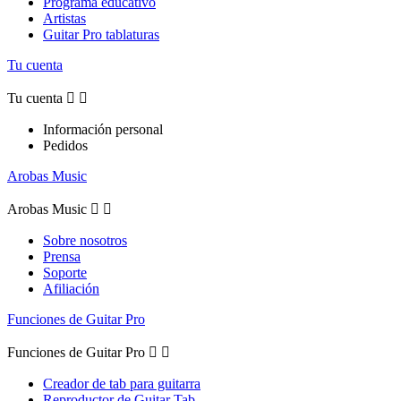
Programa educativo
Artistas
Guitar Pro tablaturas
Tu cuenta
Tu cuenta


Información personal
Pedidos
Arobas Music
Arobas Music


Sobre nosotros
Prensa
Soporte
Afiliación
Funciones de Guitar Pro
Funciones de Guitar Pro


Creador de tab para guitarra
Reproductor de Guitar Tab