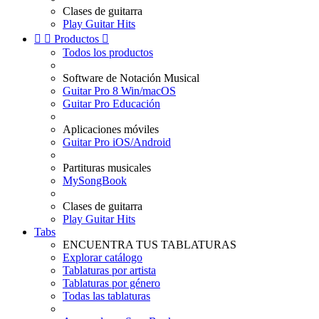
Clases de guitarra
Play Guitar Hits


Productos

Todos los productos
Software de Notación Musical
Guitar Pro 8 Win/macOS
Guitar Pro Educación
Aplicaciones móviles
Guitar Pro iOS/Android
Partituras musicales
MySongBook
Clases de guitarra
Play Guitar Hits
Tabs
ENCUENTRA TUS TABLATURAS
Explorar catálogo
Tablaturas por artista
Tablaturas por género
Todas las tablaturas