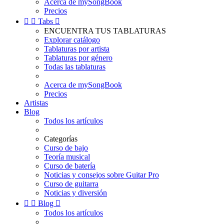
Acerca de mySongBook
Precios


Tabs

ENCUENTRA TUS TABLATURAS
Explorar catálogo
Tablaturas por artista
Tablaturas por género
Todas las tablaturas
Acerca de mySongBook
Precios
Artistas
Blog
Todos los artículos
Categorías
Curso de bajo
Teoría musical
Curso de batería
Noticias y consejos sobre Guitar Pro
Curso de guitarra
Noticias y diversión


Blog

Todos los artículos