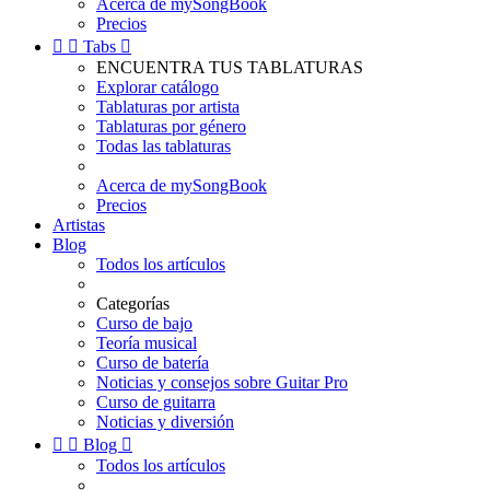
Acerca de mySongBook
Precios


Tabs

ENCUENTRA TUS TABLATURAS
Explorar catálogo
Tablaturas por artista
Tablaturas por género
Todas las tablaturas
Acerca de mySongBook
Precios
Artistas
Blog
Todos los artículos
Categorías
Curso de bajo
Teoría musical
Curso de batería
Noticias y consejos sobre Guitar Pro
Curso de guitarra
Noticias y diversión


Blog

Todos los artículos