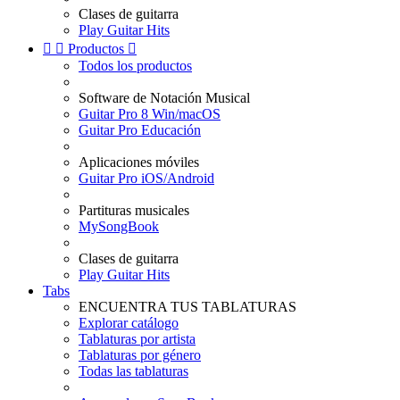
Clases de guitarra
Play Guitar Hits


Productos

Todos los productos
Software de Notación Musical
Guitar Pro 8 Win/macOS
Guitar Pro Educación
Aplicaciones móviles
Guitar Pro iOS/Android
Partituras musicales
MySongBook
Clases de guitarra
Play Guitar Hits
Tabs
ENCUENTRA TUS TABLATURAS
Explorar catálogo
Tablaturas por artista
Tablaturas por género
Todas las tablaturas