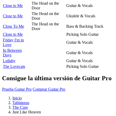
The Head on the
Close to Me
Guitar & Vocals
Door
The Head on the
Close to Me
Ukulele & Vocals
Door
The Head on the
Close To Me
Bass & Backing Track
Door
Close to Me
Picking Solo Guitar
Friday I'm in
Guitar & Vocals
Love
In Between
Guitar & Vocals
Days
Lullaby
Guitar & Vocals
The Lovecats
Picking Solo Guitar
Consigue la última versión de Guitar Pro
Prueba Guitar Pro
Comprar Guitar Pro
Inicio
Tablaturas
The Cure
Just Like Heaven