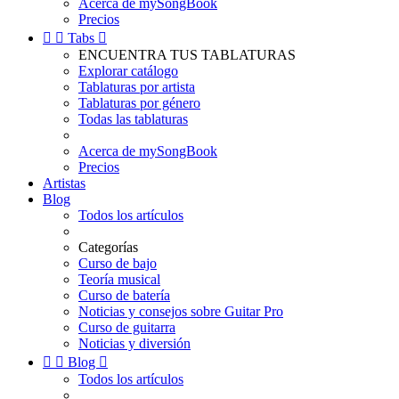
Acerca de mySongBook
Precios


Tabs

ENCUENTRA TUS TABLATURAS
Explorar catálogo
Tablaturas por artista
Tablaturas por género
Todas las tablaturas
Acerca de mySongBook
Precios
Artistas
Blog
Todos los artículos
Categorías
Curso de bajo
Teoría musical
Curso de batería
Noticias y consejos sobre Guitar Pro
Curso de guitarra
Noticias y diversión


Blog

Todos los artículos