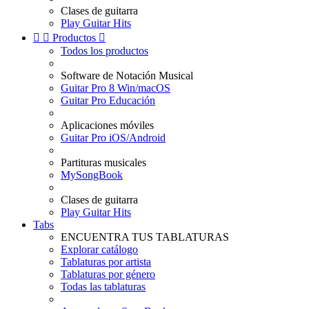
Clases de guitarra
Play Guitar Hits


Productos

Todos los productos
Software de Notación Musical
Guitar Pro 8 Win/macOS
Guitar Pro Educación
Aplicaciones móviles
Guitar Pro iOS/Android
Partituras musicales
MySongBook
Clases de guitarra
Play Guitar Hits
Tabs
ENCUENTRA TUS TABLATURAS
Explorar catálogo
Tablaturas por artista
Tablaturas por género
Todas las tablaturas