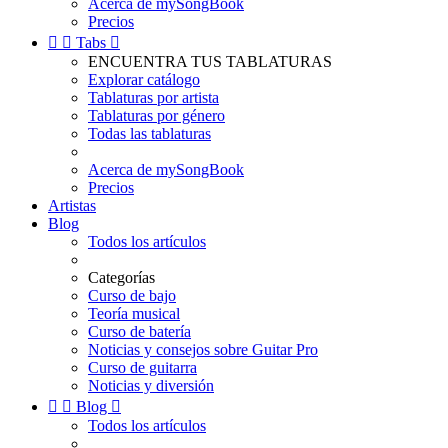
Acerca de mySongBook
Precios


Tabs

ENCUENTRA TUS TABLATURAS
Explorar catálogo
Tablaturas por artista
Tablaturas por género
Todas las tablaturas
Acerca de mySongBook
Precios
Artistas
Blog
Todos los artículos
Categorías
Curso de bajo
Teoría musical
Curso de batería
Noticias y consejos sobre Guitar Pro
Curso de guitarra
Noticias y diversión


Blog

Todos los artículos