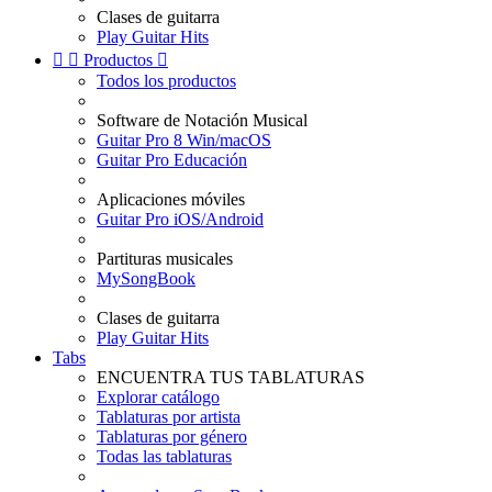
Clases de guitarra
Play Guitar Hits


Productos

Todos los productos
Software de Notación Musical
Guitar Pro 8 Win/macOS
Guitar Pro Educación
Aplicaciones móviles
Guitar Pro iOS/Android
Partituras musicales
MySongBook
Clases de guitarra
Play Guitar Hits
Tabs
ENCUENTRA TUS TABLATURAS
Explorar catálogo
Tablaturas por artista
Tablaturas por género
Todas las tablaturas