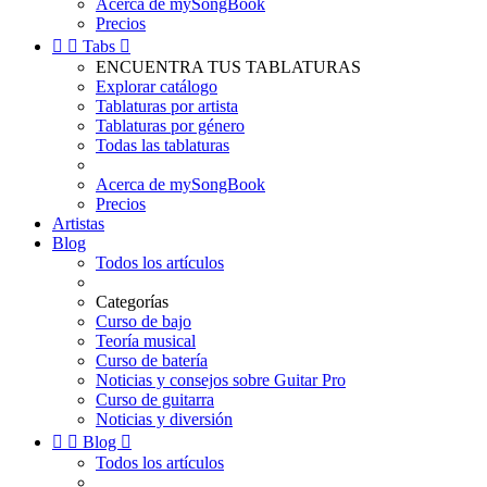
Acerca de mySongBook
Precios


Tabs

ENCUENTRA TUS TABLATURAS
Explorar catálogo
Tablaturas por artista
Tablaturas por género
Todas las tablaturas
Acerca de mySongBook
Precios
Artistas
Blog
Todos los artículos
Categorías
Curso de bajo
Teoría musical
Curso de batería
Noticias y consejos sobre Guitar Pro
Curso de guitarra
Noticias y diversión


Blog

Todos los artículos