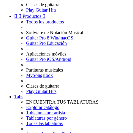
Clases de guitarra
Play Guitar Hits


Productos

Todos los productos
Software de Notación Musical
Guitar Pro 8 Win/macOS
Guitar Pro Educación
Aplicaciones móviles
Guitar Pro iOS/Android
Partituras musicales
MySongBook
Clases de guitarra
Play Guitar Hits
Tabs
ENCUENTRA TUS TABLATURAS
Explorar catálogo
Tablaturas por artista
Tablaturas por género
Todas las tablaturas